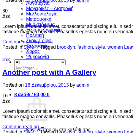
Posted on
30 Δεκεμβρίου, 2013
by
admin
Λογοτεχνία
Μαγειρικές – Διατροφή
30
Μελλοντολογία
Δεκ
Μεταφυσική
Μυθιστόρημα
Lorem ipsum dolor sit amet, consectetur adipiscing elit. In sed
Ξένη πεζογραφία
tristique magna convallis. Phasellus egestas nunc eu venenatis
Πολιτική
Σκάκι-Γρίφοι
Continue reading
→
Φιλοσοφία
Posted in
Style
|
Tagged
brooklyn
,
fashion
,
style
,
women
Lea
Χορός
Ψυχολογία
Style
Αναζήτηση
Another post with A Gallery
για:
Posted on
16 Δεκεμβρίου, 2013
by
admin
Καλάθι /
€
0,00
0
16
Δεκ
Lorem ipsum dolor sit amet, consectetur adipiscing elit. In sed
tristique magna convallis. Phasellus egestas nunc eu venenatis
Continue reading
→
Κανένα προϊόν στο καλάθι σας.
Posted in
Style
|
Tagged
brooklyn
,
fashion
,
style
,
women
Lea