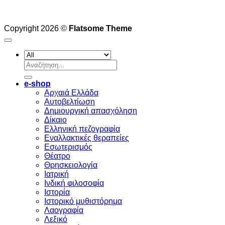
Copyright 2026 ©
Flatsome Theme
Αναζήτηση
για:
e-shop
Αρχαιά Ελλάδα
Aυτοβελτίωση
Δημιουργική απασχόληση
Δίκαιο
Ελληνική πεζογραφία
Eναλλακτικές θεραπείες
Eσωτερισμός
Θέατρο
Θρησκειολογία
Ιατρική
Ινδική φιλοσοφία
Ιστορία
Ιστορικό μυθιστόρημα
Λαογραφία
Λεξικό