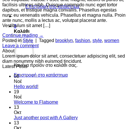
facilisis ultrices nibh. Quisque commodo nunc eget tortor
Επιστροφή στο κατάστημα
dapibus, et tristique magna convallis. Phasellus egestas
nunc eu venenatis vehicula. Phasellus et magna nulla. Proin
ante nunc, mollis a lectus ac, volutpat placerat ante.
Vestibulum sit amet […]
0
Καλάθι
Continue reading
→
Posted in
Style
|
Tagged
brooklyn
,
fashion
,
style
,
women
Leave a comment
About
Lorem ipsum dolor sit amet, consectetuer adipiscing elit, sed
diam nonummy nibh euismod tincidunt.
Κανένα προϊόν στο καλάθι σας.
Latest Posts
Επιστροφή στο κατάστημα
08
Νοέ
Δεν
Hello world!
υπάρχουν
19
σχόλια
Νοέ
στο
Δεν
Welcome to Flatsome
Hello
υπάρχουν
13
world!
σχόλια
Οκτ
στο
Δεν
Just another post with A Gallery
Welcome
υπάρχουν
13
to
σχόλια
Οκτ