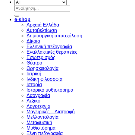
Αναζήτηση
για:
e-shop
Αρχαιά Ελλάδα
Aυτοβελτίωση
Δημιουργική απασχόληση
Δίκαιο
Ελληνική πεζογραφία
Eναλλακτικές θεραπείες
Eσωτερισμός
Θέατρο
Θρησκειολογία
Ιατρική
Ινδική φιλοσοφία
Ιστορία
Ιστορικό μυθιστόρημα
Λαογραφία
Λεξικό
Λογοτεχνία
Μαγειρικές – Διατροφή
Μελλοντολογία
Μεταφυσική
Μυθιστόρημα
Ξένη πεζογραφία