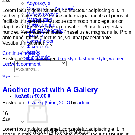
Δεκ
Λογοτεχνία
Μαγειρικές – Διατροφή
Lorem ipsum dolor sit amet, consectetur adipiscing elit. In
Μελλοντολογία
sed vulputate massa. Fusce ante magna, iaculis ut purus ut,
Μεταφυσική
facilisis ultrices nibh. Quisque commodo nunc eget tortor
Μυθιστόρημα
dapibus, et tristique magna convallis. Phasellus egestas
Ξένη πεζογραφία
nunc eu venenatis vehicula. Phasellus et magna nulla. Proin
Πολιτική
ante nunc, mollis a lectus ac, volutpat placerat ante.
Σκάκι-Γρίφοι
Vestibulum sit amet […]
Φιλοσοφία
Χορός
Continue reading
→
Ψυχολογία
Posted in
Style
|
Tagged
brooklyn
,
fashion
,
style
,
women
Leave a comment
Αναζήτηση
για:
Style
Another post with A Gallery
Καλάθι /
€
0,00
0
Posted on
16 Δεκεμβρίου, 2013
by
admin
16
Δεκ
Lorem ipsum dolor sit amet, consectetur adipiscing elit. In
Κανένα προϊόν στο καλάθι σας.
sed vulputate massa. Fusce ante magna, iaculis ut purus ut,