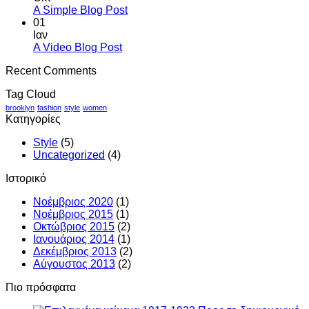
Flatsome
στο
Δεν
A Simple Blog Post
Just
υπάρχουν
01
another
σχόλια
Ιαν
στο
post
Δεν
A Video Blog Post
A
with
υπάρχουν
Recent Comments
Simple
A
σχόλια
στο
Blog
Gallery
Tag Cloud
A
Post
Video
brooklyn
fashion
style
women
Kατηγορίες
Blog
Post
Style
(5)
Uncategorized
(4)
Ιστορικό
Νοέμβριος 2020
(1)
Νοέμβριος 2015
(1)
Οκτώβριος 2015
(2)
Ιανουάριος 2014
(1)
Δεκέμβριος 2013
(2)
Αύγουστος 2013
(2)
Πιο πρόσφατα