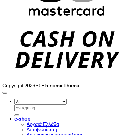
D
Copyright 2026 ©
Flatsome Theme
Αναζήτηση
για:
e-shop
Αρχαιά Ελλάδα
Aυτοβελτίωση