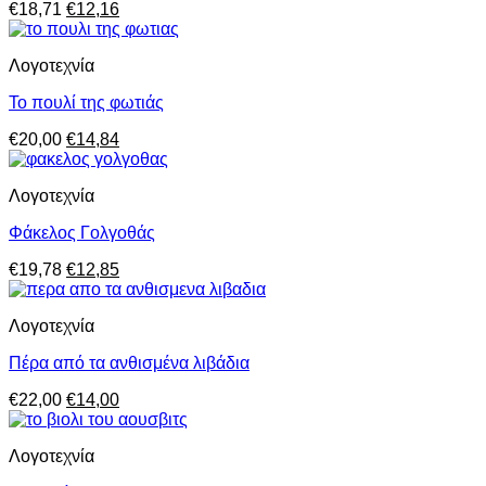
Original
Η
€
18,71
€
12,16
price
τρέχουσα
was:
τιμή
Λογοτεχνία
€18,71.
είναι:
€12,16.
Το πουλί της φωτιάς
Original
Η
€
20,00
€
14,84
price
τρέχουσα
was:
τιμή
Λογοτεχνία
€20,00.
είναι:
€14,84.
Φάκελος Γολγοθάς
Original
Η
€
19,78
€
12,85
price
τρέχουσα
was:
τιμή
Λογοτεχνία
€19,78.
είναι:
€12,85.
Πέρα από τα ανθισμένα λιβάδια
Original
Η
€
22,00
€
14,00
price
τρέχουσα
was:
τιμή
Λογοτεχνία
€22,00.
είναι:
€14,00.