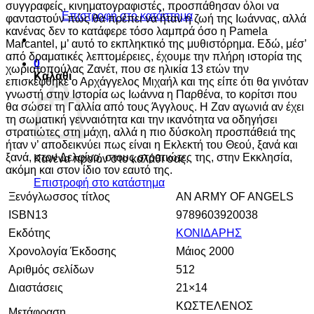
συγγραφείς, κινηματογραφιστές, προσπάθησαν όλοι να
Επιστροφή στο κατάστημα
φανταστούν πώς θα πρέπει να ήταν η ζωή της Ιωάννας, αλλά
κανένας δεν το κατάφερε τόσο λαμπρά όσο η Pamela
Marcantel, μ’ αυτό το εκπληκτικό της μυθιστόρημα. Εδώ, μέσ’
από δραματικές λεπτομέρειες, έχουμε την πλήρη ιστορία της
0
χωριατοπούλας Ζανέτ, που σε ηλικία 13 ετών την
Καλάθι
επισκέφθηκε ο Αρχάγγελος Μιχαήλ και της είπε ότι θα γινόταν
γνωστή στην Ιστορία ως Ιωάννα η Παρθένα, το κορίτσι που
θα σώσει τη Γαλλία από τους Άγγλους. Η Ζαν αγωνιά αν έχει
τη σωματική γενναιότητα και την ικανότητα να οδηγήσει
στρατιώτες στη μάχη, αλλά η πιο δύσκολη προσπάθειά της
ήταν ν’ αποδεικνύει πως είναι η Εκλεκτή του Θεού, ξανά και
ξανά, στον Δελφίνο, στους στρατιώτες της, στην Εκκλησία,
Κανένα προϊόν στο καλάθι σας.
ακόμη και στον ίδιο τον εαυτό της.
Επιστροφή στο κατάστημα
Ξενόγλωσσος τίτλος
AN ARMY OF ANGELS
ISBN13
9789603920038
Εκδότης
ΚΟΝΙΔΑΡΗΣ
Χρονολογία Έκδοσης
Μάιος 2000
Αριθμός σελίδων
512
Διαστάσεις
21×14
ΚΩΣΤΕΛΕΝΟΣ
Μετάφραση