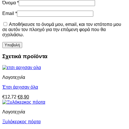
Όνομα
*
Email
*
Αποθήκευσε το όνομά μου, email, και τον ιστότοπο μου
σε αυτόν τον πλοηγό για την επόμενη φορά που θα
σχολιάσω.
Σχετικά προϊόντα
Λογοτεχνία
Έτσι άρχισαν όλα
Original
Η
€
12,72
€
8,90
price
τρέχουσα
was:
τιμή
Λογοτεχνία
€12,72.
είναι:
€8,90.
Ξυλόκερκος πόρτα