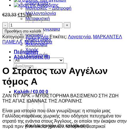
Λογοτεχνία
Μαγειρικές – Διατροφή
Μελλοντολογία
Original
Η
€
23,33
€
15,16
Μεταφυσική
price
τρέχουσα
Μυθιστόρημα
Ο
was:
τιμή
Ξένη πεζογραφία
Στράτος
€23,33.
είναι:
Προσθήκη στο καλάθι
Πολιτική
των
€15,16.
Κατηγορία:
Λογοτεχνία
Ετικέτες:
Λογοτεχνία
,
ΜΑΡΚΑΝΤΕΛ
Σκάκι-Γρίφοι
Αγγέλων
ΠΑΜΕΛΑ
,
Μυθιστόρημα
Φιλοσοφία
τόμος
Χορός
Α
Περιγραφή
Ψυχολογία
ποσότητα
Αξιολογήσεις (0)
Αναζήτηση
Ο Στράτος των Αγγέλων
για:
τόμος Α
Καλάθι /
€
0,00
0
ΖΑΝ ΝΤ’ ΑΡΚ – ΜΥΘΙΣΤΟΡΗΜΑ ΒΑΣΙΣΜΕΝΟ ΣΤΗ ΖΩΗ
ΤΗΣ ΑΓΙΑΣ ΙΩΑΝΝΑΣ ΤΗΣ ΛΟΡΑΙΝΗΣ
Είναι μια ιστορία που όλοι γνωρίζουμε: η ιστορία μιας
Γαλλίδας παρθένας χωρικής που οδήγησε πετυχημένα τον
στρατό της ενάντια στους Άγγλους, οι οποίοι την έκαψαν στην
Κανένα προϊόν στο καλάθι σας.
πυρά πριν γίνει είκοσι χρονών. Ιστορικοί, θεατρικοί