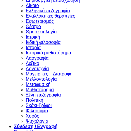
Δημιουργική απασχόληση
Δίκαιο
Ελληνική πεζογραφία
Eναλλακτικές θεραπείες
Eσωτερισμός
Θέατρο
Θρησκειολογία
Ιατρική
Ινδική φιλοσοφία
Ιστορία
Ιστορικό μυθιστόρημα
Λαογραφία
Λεξικό
Λογοτεχνία
Μαγειρικές – Διατροφή
Μελλοντολογία
Μεταφυσική
Μυθιστόρημα
Ξένη πεζογραφία
Πολιτική
Σκάκι-Γρίφοι
Φιλοσοφία
Χορός
Ψυχολογία
Σύνδεση / Εγγραφή