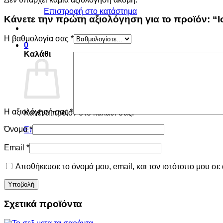
Επιστροφή στο κατάστημα
Κάνετε την πρώτη αξιολόγηση για το προϊόν: “Ι
Η βαθμολογία σας
*
0
Καλάθι
Η αξιολόγησή σας
*
Κανένα προϊόν στο καλάθι σας.
Όνομα
*
Επιστροφή στο κατάστημα
Email
*
Αποθήκευσε το όνομά μου, email, και τον ιστότοπο μου σε
Σχετικά προϊόντα