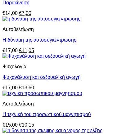
Παρακίνηση
Original
Η
€
14,00
€
7,00
price
τρέχουσα
was:
τιμή
Aυτοβελτίωση
€14,00.
είναι:
€7,00.
Η δύναμη της αυτοσυγκέντρωσης
Original
Η
€
17,00
€
11,05
price
τρέχουσα
was:
τιμή
Ψυχολογία
€17,00.
είναι:
€11,05.
Ψυχανάλυση και σεξουαλική αγωγή
Original
Η
€
17,00
€
13,60
price
τρέχουσα
was:
τιμή
Aυτοβελτίωση
€17,00.
είναι:
€13,60.
Η τεχνική του προσωπικού μαγνητισμού
Original
Η
€
15,00
€
10,15
price
τρέχουσα
was:
τιμή