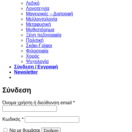
Λεξικό
Λογοτεχνία
Μαγειρικές – Διατροφή
Μελλοντολογία
Μεταφυσική
Μυθιστόρημα
Ξένη πεζογραφία
Πολιτική
Σκάκι-Γρίφοι
Φιλοσοφία
Χορός
Ψυχολογία
Σύνδεση / Εγγραφή
Newsletter
Σύνδεση
Απαιτείται
Όνομα χρήστη ή διεύθυνση email
*
Απαιτείται
Κωδικός
*
Να με θυμάσαι
Σύνδεση