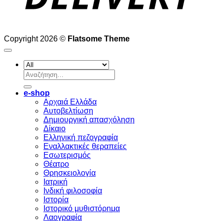
Copyright 2026 ©
Flatsome Theme
Αναζήτηση
για:
e-shop
Αρχαιά Ελλάδα
Aυτοβελτίωση
Δημιουργική απασχόληση
Δίκαιο
Ελληνική πεζογραφία
Eναλλακτικές θεραπείες
Eσωτερισμός
Θέατρο
Θρησκειολογία
Ιατρική
Ινδική φιλοσοφία
Ιστορία
Ιστορικό μυθιστόρημα
Λαογραφία