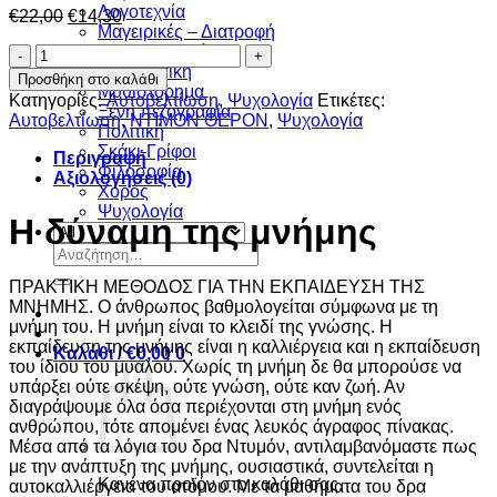
Λογοτεχνία
Original
Η
€
22,00
€
14,30
Μαγειρικές – Διατροφή
price
τρέχουσα
Μελλοντολογία
Η
was:
τιμή
Μεταφυσική
δύναμη
€22,00.
είναι:
Προσθήκη στο καλάθι
Μυθιστόρημα
της
€14,30.
Κατηγορίες:
Aυτοβελτίωση
,
Ψυχολογία
Ετικέτες:
Ξένη πεζογραφία
μνήμης
Αυτοβελτίωση
,
ΝΤΙΜΟΝ ΘΕΡΟΝ
,
Ψυχολογία
Πολιτική
ποσότητα
Σκάκι-Γρίφοι
Περιγραφή
Φιλοσοφία
Αξιολογήσεις (0)
Χορός
Ψυχολογία
Η δύναμη της μνήμης
Αναζήτηση
για:
ΠΡΑΚΤΙΚΗ ΜΕΘΟΔΟΣ ΓΙΑ ΤΗΝ ΕΚΠΑΙΔΕΥΣΗ ΤΗΣ
ΜΝΗΜΗΣ. Ο άνθρωπος βαθμολογείται σύμφωνα με τη
μνήμη του. Η μνήμη είναι το κλειδί της γνώσης. Η
εκπαίδευση της μνήμης είναι η καλλιέργεια και η εκπαίδευση
Καλάθι /
€
0,00
0
του ίδιου του μυαλού. Χωρίς τη μνήμη δε θα μπορούσε να
υπάρξει ούτε σκέψη, ούτε γνώση, ούτε καν ζωή. Αν
διαγράψουμε όλα όσα περιέχονται στη μνήμη ενός
ανθρώπου, τότε απομένει ένας λευκός άγραφος πίνακας.
Μέσα από τα λόγια του δρα Ντυμόν, αντιλαμβανόμαστε πως
με την ανάπτυξη της μνήμης, ουσιαστικά, συντελείται η
Κανένα προϊόν στο καλάθι σας.
αυτοκαλλιέργεια του ατόμου. Με τα μαθήματα του δρα