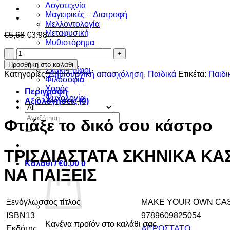
Λογοτεχνία
Μαγειρικές – Διατροφή
Μελλοντολογία
Μεταφυσική
Original
Η
€
5,68
€
3,98
Μυθιστόρημα
price
τρέχουσα
Ξένη πεζογραφία
Φτιάξε
was:
τιμή
Πολιτική
το
€5,68.
είναι:
Προσθήκη στο καλάθι
Σκάκι-Γρίφοι
δικό
€3,98.
Κατηγορίες:
Δημιουργική απασχόληση
,
Παιδικά
Ετικέτα:
Παιδι
Φιλοσοφία
σου
Χορός
κάστρο
Περιγραφή
Ψυχολογία
ποσότητα
Αξιολογήσεις (0)
Αναζήτηση
Φτιάξε το δικό σου κάστρο
για:
ΤΡΙΣΔΙΑΣΤΑΤΑ ΣΚΗΝΙΚΑ ΚΑΣ
Καλάθι /
€
0,00
0
ΝΑ ΠΑΙΞΕΙΣ
Ξενόγλωσσος τίτλος
MAKE YOUR OWN CA
ISBN13
9789609825054
Κανένα προϊόν στο καλάθι σας.
Εκδότης
ΑΕΡΟΣΤΑΤΟ