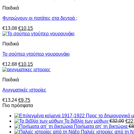
was:
τιμή
Παιδικά
€15,00.
είναι:
€10,50.
Φυτρώνουν οι πατάτες στα δεντρά ;
Original
Η
€
13,08
€
10,15
price
τρέχουσα
was:
τιμή
Παιδικά
€13,08.
είναι:
€10,15.
Το σούπερ ντούπερ γουρουνάκι
Original
Η
€
12,68
€
10,15
price
τρέχουσα
was:
τιμή
Παιδικά
€12,68.
είναι:
€10,15.
Αινιγματικές ιστορίες
Original
Η
€
13,24
€
9,75
price
τρέχουσα
Πιο πρόσφατα
was:
τιμή
€13,24.
είναι:
Orig
Το βιβλίο των μύθων
€
32,00
€
22
€9,75.
pric
Ποιήματα απ' τη βικτώρια
€
8
was
Παλιές ιστορίες από τη 