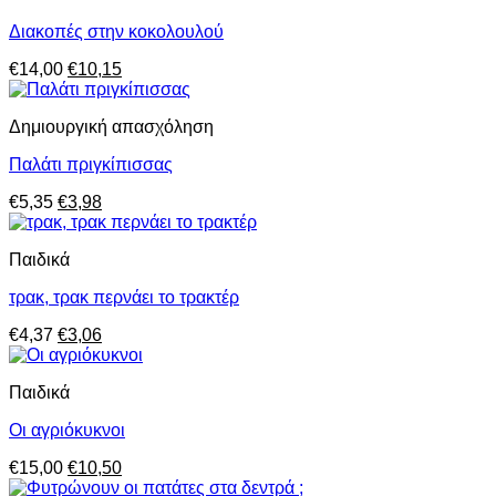
€7,20.
Διακοπές στην κοκολουλού
Original
Η
€
14,00
€
10,15
price
τρέχουσα
was:
τιμή
Δημιουργική απασχόληση
€14,00.
είναι:
€10,15.
Παλάτι πριγκίπισσας
Original
Η
€
5,35
€
3,98
price
τρέχουσα
was:
τιμή
Παιδικά
€5,35.
είναι:
€3,98.
τρακ, τρακ περνάει το τρακτέρ
Original
Η
€
4,37
€
3,06
price
τρέχουσα
was:
τιμή
Παιδικά
€4,37.
είναι:
€3,06.
Οι αγριόκυκνοι
Original
Η
€
15,00
€
10,50
price
τρέχουσα