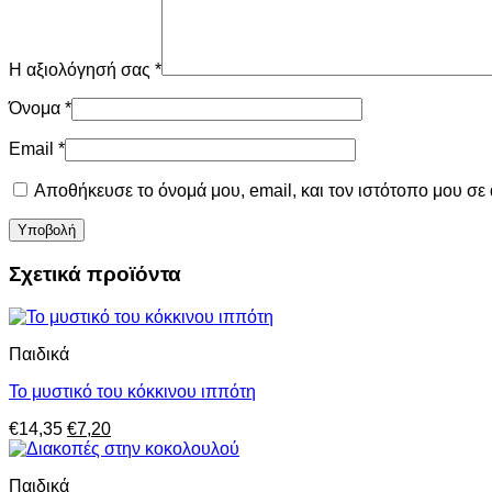
Η αξιολόγησή σας
*
Όνομα
*
Email
*
Αποθήκευσε το όνομά μου, email, και τον ιστότοπο μου σε
Σχετικά προϊόντα
Παιδικά
Το μυστικό του κόκκινου ιππότη
Original
Η
€
14,35
€
7,20
price
τρέχουσα
was:
τιμή
Παιδικά
€14,35.
είναι: