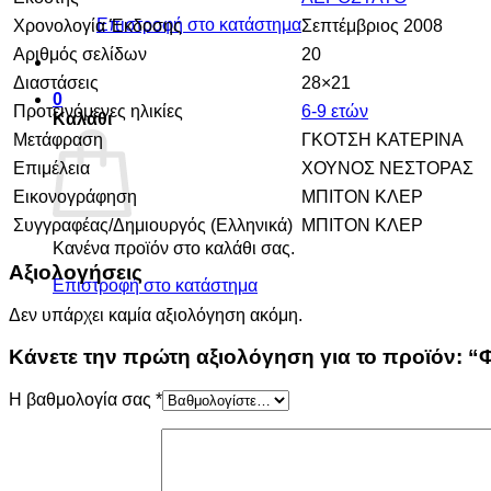
Επιστροφή στο κατάστημα
Χρονολογία Έκδοσης
Σεπτέμβριος 2008
Αριθμός σελίδων
20
Διαστάσεις
28×21
0
Προτεινόμενες ηλικίες
6-9 ετών
Καλάθι
Μετάφραση
ΓΚΟΤΣΗ ΚΑΤΕΡΙΝΑ
Επιμέλεια
ΧΟΥΝΟΣ ΝΕΣΤΟΡΑΣ
Εικονογράφηση
ΜΠΙΤΟΝ ΚΛΕΡ
Συγγραφέας/Δημιουργός (Ελληνικά)
ΜΠΙΤΟΝ ΚΛΕΡ
Κανένα προϊόν στο καλάθι σας.
Αξιολογήσεις
Επιστροφή στο κατάστημα
Δεν υπάρχει καμία αξιολόγηση ακόμη.
Κάνετε την πρώτη αξιολόγηση για το προϊόν: “Φ
Η βαθμολογία σας
*