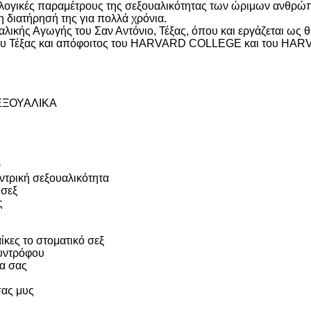
ολογικές παραμέτρους της σεξουαλικότητας των ώριμων ανθρώπω
 διατήρησή της για πολλά χρόνια.
κής Αγωγής του Σαν Αντόνιο, Τέξας, όπου και εργάζεται ως θε
υ του Τέξας και απόφοιτος του HARVARD COLLEGE και του 
ΣΕΞΟΥΑΛΙΚΑ
0
ντρική σεξουαλικότητα
 σεξ
ς
ίκες το στοματικό σεξ
συντρόφου
κα σας
σας μυς