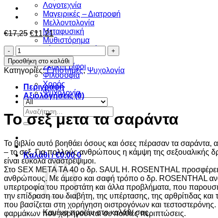
Λογοτεχνία
Μαγειρικές – Διατροφή
Μελλοντολογία
Μεταφυσική
Original
Η
€
17,25
€
11,21
Μυθιστόρημα
price
τρέχουσα
Ξένη πεζογραφία
Το
was:
τιμή
Πολιτική
σεξ
€17,25.
είναι:
Προσθήκη στο καλάθι
Σκάκι-Γρίφοι
μετα
€11,21.
Κατηγορίες:
Επιστήμες
,
Ψυχολογία
Φιλοσοφία
τα
Χορός
σαράντα
Περιγραφή
Ψυχολογία
ποσότητα
Αξιολογήσεις (0)
Αναζήτηση
Το σεξ μετα τα σαράντα
για:
Το βιβλίο αυτό βοηθάει όσους και όσες πέρασαν τα σαράντα, 
– το σεξ. Για πολλούς ανθρώπους η κάμψη της σεξουαλικής δρ
Καλάθι /
€
0,00
0
είναι εύκολα αναστρέψιμοι.
Στο SEX ΜΕΤΑ ΤΑ 40 ο δρ. SAUL H. ROSENTHAL προσφέρει πρα
ανθρώπους. Με άμεσο και σαφή τρόπο ο δρ. ROSENTHAL αναλύ
υπερτροφία του προστάτη και άλλα προβλήματα, που παρουσιάζο
την επίδραση του διαβήτη, της υπέρτασης, της αρθρίτιδας και
που βασίζεται στη χορήγηση οιστρογόνων και τεστοστερόνης. 
Κανένα προϊόν στο καλάθι σας.
φαρμάκων που χορηγούνται σε πολλές περιπτώσεις.