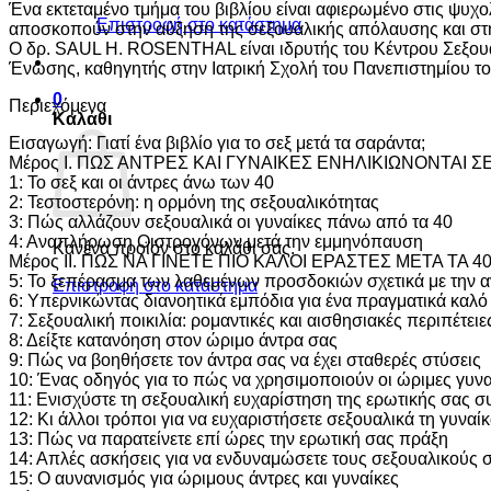
Ένα εκτεταμένο τμήμα του βιβλίου είναι αφιερωμένο στις ψυχ
Επιστροφή στο κατάστημα
αποσκοπούν στην αύξηση της σεξουαλικής απόλαυσης και στη
Ο δρ. SAUL H. ROSENTHAL είναι ιδρυτής του Κέντρου Σεξουαλι
Ένωσης, καθηγητής στην Ιατρική Σχολή του Πανεπιστημίο
0
Περιεχόμενα
Καλάθι
Εισαγωγή: Γιατί ένα βιβλίο για το σεξ μετά τα σαράντα;
Μέρος Ι. ΠΩΣ ΑΝΤΡΕΣ ΚΑΙ ΓΥΝΑΙΚΕΣ ΕΝΗΛΙΚΙΩΝΟΝΤΑΙ 
1: Το σεξ και οι άντρες άνω των 40
2: Τεστοστερόνη: η ορμόνη της σεξουαλικότητας
3: Πώς αλλάζουν σεξουαλικά οι γυναίκες πάνω από τα 40
4: Αναπλήρωση Οιστρογόνων μετά την εμμηνόπαυση
Κανένα προϊόν στο καλάθι σας.
Μέρος II. ΠΩΣ ΝΑ ΓΙΝΕΤΕ ΠΙΟ ΚΑΛΟΙ ΕΡΑΣΤΕΣ ΜΕΤΑ ΤΑ 4
5: Το ξεπέρασμα των λαθεμένων προσδοκιών σχετικά με την α
Επιστροφή στο κατάστημα
6: Υπερνικώντας διανοητικά εμπόδια για ένα πραγματικά καλό
7: Σεξουαλική ποικιλία: ρομαντικές και αισθησιακές περιπέτειε
8: Δείξτε κατανόηση στον ώριμο άντρα σας
9: Πώς να βοηθήσετε τον άντρα σας να έχει σταθερές στύσεις
10: Ένας οδηγός για το πώς να χρησιμοποιούν οι ώριμες γυνα
11: Ενισχύστε τη σεξουαλική ευχαρίστηση της ερωτικής σας 
12: Κι άλλοι τρόποι για να ευχαριστήσετε σεξουαλικά τη γυναί
13: Πώς να παρατείνετε επί ώρες την ερωτική σας πράξη
14: Απλές ασκήσεις για να ενδυναμώσετε τους σεξουαλικούς 
15: Ο αυνανισμός για ώριμους άντρες και γυναίκες