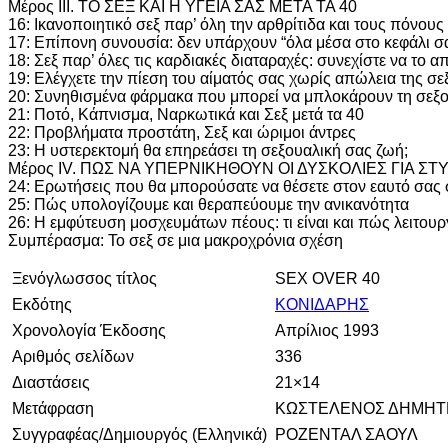
Μέρος III. ΤΟ ΣΕΞ ΚΑΙ Η ΥΓΕΙΑ ΣΑΣ ΜΕΤΑ ΤΑ 40
16: Ικανοποιητικό σεξ παρ’ όλη την αρθρίτιδα και τους πόνου
17: Επίπονη συνουσία: δεν υπάρχουν “όλα μέσα στο κεφάλι σ
18: Σεξ παρ’ όλες τις καρδιακές διαταραχές: συνεχίστε να το 
19: Ελέγχετε την πίεση του αίματός σας χωρίς απώλεια της σε
20: Συνηθισμένα φάρμακα που μπορεί να μπλοκάρουν τη σεξ
21: Ποτό, Κάπνισμα, Ναρκωτικά και Σεξ μετά τα 40
22: Προβλήματα προστάτη, Σεξ και ώριμοι άντρες
23: Η υστερεκτομή θα επηρεάσει τη σεξουαλική σας ζωή;
Μέρος IV. ΠΩΣ ΝΑ ΥΠΕΡΝΙΚΗΘΟΥΝ ΟΙ ΔΥΣΚΟΛΙΕΣ ΓΙΑ ΣΤ
24: Ερωτήσεις που θα μπορούσατε να θέσετε στον εαυτό σας
25: Πώς υπολογίζουμε και θεραπεύουμε την ανικανότητα
26: Η εμφύτευση μοσχευμάτων πέους: τι είναι και πώς λειτουρ
Συμπέρασμα: Το σεξ σε μια μακροχρόνια σχέση
Ξενόγλωσσος τίτλος
SEX OVER 40
Εκδότης
ΚΟΝΙΔΑΡΗΣ
Χρονολογία Έκδοσης
Απρίλιος 1993
Αριθμός σελίδων
336
Διαστάσεις
21×14
Μετάφραση
ΚΩΣΤΕΛΕΝΟΣ ΔΗΜΗΤ
Συγγραφέας/Δημιουργός (Ελληνικά)
ΡΟΖΕΝΤΑΛ ΣΑΟΥΛ