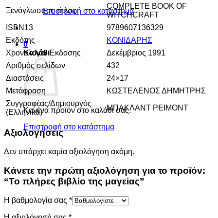
COMPLETE BOOK OF
Ξενόγλωσσος τίτλος
Επιστροφή στο κατάστημα
WITCHCRAFT
ISBN13
9789607136329
Εκδότης
ΚΟΝΙΔΑΡΗΣ
0
Χρονολογία Έκδοσης
Δεκέμβριος 1991
Καλάθι
Αριθμός σελίδων
432
Διαστάσεις
24×17
Μετάφραση
ΚΩΣΤΕΛΕΝΟΣ ΔΗΜΗΤΡΗΣ
Συγγραφέας/Δημιουργός
ΜΠΑΚΛΑΝΤ ΡΕΙΜΟΝΤ
Κανένα προϊόν στο καλάθι σας.
(Ελληνικά)
Επιστροφή στο κατάστημα
Αξιολογήσεις
Δεν υπάρχει καμία αξιολόγηση ακόμη.
Κάνετε την πρώτη αξιολόγηση για το προϊόν:
“Το πλήρες βιβλίο της μαγείας”
Η βαθμολογία σας
*
Η αξιολόγησή σας
*