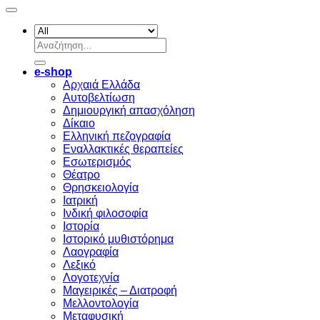
Αναζήτηση
για:
e-shop
Αρχαιά Ελλάδα
Aυτοβελτίωση
Δημιουργική απασχόληση
Δίκαιο
Ελληνική πεζογραφία
Eναλλακτικές θεραπείες
Eσωτερισμός
Θέατρο
Θρησκειολογία
Ιατρική
Ινδική φιλοσοφία
Ιστορία
Ιστορικό μυθιστόρημα
Λαογραφία
Λεξικό
Λογοτεχνία
Μαγειρικές – Διατροφή
Μελλοντολογία
Μεταφυσική