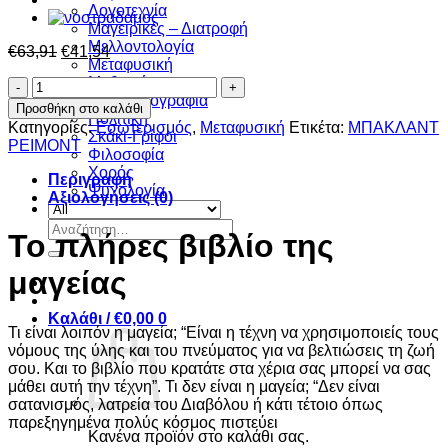
Λογοτεχνία
Μαγειρικές – Διατροφή
Μελλοντολογία
Original
Η
€
63,91
€
41,54
Μεταφυσική
price
τρέχουσα
Μυθιστόρημα
Το
was:
τιμή
Ξένη πεζογραφία
πλήρες
€63,91.
είναι:
Προσθήκη στο καλάθι
Πολιτική
βιβλίο
€41,54.
Κατηγορίες:
Eσωτερισμός
,
Μεταφυσική
Ετικέτα:
ΜΠΑΚΛΑΝΤ
Σκάκι-Γρίφοι
της
ΡΕΙΜΟΝΤ
Φιλοσοφία
μαγείας
Χορός
ποσότητα
Περιγραφή
Ψυχολογία
Αξιολογήσεις (0)
Αναζήτηση
Το πλήρες βιβλίο της
για:
μαγείας
Καλάθι /
€
0,00
0
Τι είναι λοιπόν η μαγεία; “Είναι η τέχνη να χρησιμοποιείς τους
νόμους της ύλης και του πνεύματος για να βελτιώσεις τη ζωή
σου. Και το βιβλίο που κρατάτε στα χέρια σας μπορεί να σας
μάθει αυτή την τέχνη”. Τι δεν είναι η μαγεία; “Δεν είναι
σατανισμός, λατρεία του Διαβόλου ή κάτι τέτοιο όπως
παρεξηγημένα πολύς κόσμος πιστεύει
Κανένα προϊόν στο καλάθι σας.