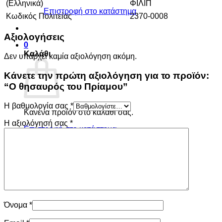
(Ελληνικά)
ΦΙΛΙΠ
Επιστροφή στο κατάστημα
Κωδικός Πολιτείας
2370-0008
Αξιολογήσεις
0
Καλάθι
Δεν υπάρχει καμία αξιολόγηση ακόμη.
Κάνετε την πρώτη αξιολόγηση για το προϊόν:
“Ο θησαυρός του Πρίαμου”
Η βαθμολογία σας
*
Κανένα προϊόν στο καλάθι σας.
Η αξιολόγησή σας
*
Επιστροφή στο κατάστημα
Όνομα
*