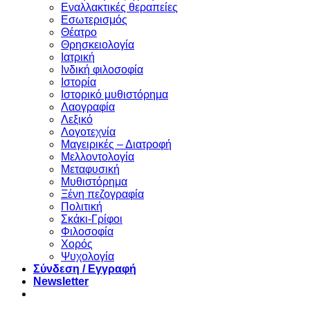
Eναλλακτικές θεραπείες
Eσωτερισμός
Θέατρο
Θρησκειολογία
Ιατρική
Ινδική φιλοσοφία
Ιστορία
Ιστορικό μυθιστόρημα
Λαογραφία
Λεξικό
Λογοτεχνία
Μαγειρικές – Διατροφή
Μελλοντολογία
Μεταφυσική
Μυθιστόρημα
Ξένη πεζογραφία
Πολιτική
Σκάκι-Γρίφοι
Φιλοσοφία
Χορός
Ψυχολογία
Σύνδεση / Εγγραφή
Newsletter