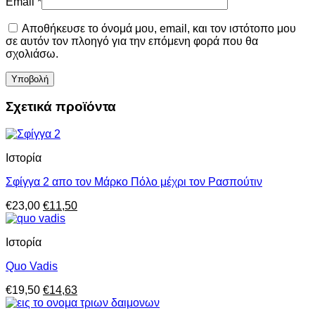
Email
*
Αποθήκευσε το όνομά μου, email, και τον ιστότοπο μου
σε αυτόν τον πλοηγό για την επόμενη φορά που θα
σχολιάσω.
Σχετικά προϊόντα
Ιστορία
Σφίγγα 2 απο τον Μάρκο Πόλο μέχρι τον Ρασπούτιν
Original
Η
€
23,00
€
11,50
price
τρέχουσα
was:
τιμή
Ιστορία
€23,00.
είναι:
€11,50.
Quo Vadis
Original
Η
€
19,50
€
14,63
price
τρέχουσα
was:
τιμή