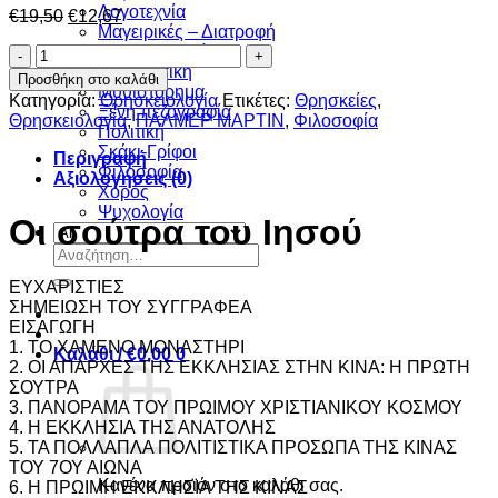
Λογοτεχνία
Original
Η
€
19,50
€
12,67
Μαγειρικές – Διατροφή
price
τρέχουσα
Μελλοντολογία
Οι
was:
τιμή
Μεταφυσική
σούτρα
€19,50.
είναι:
Προσθήκη στο καλάθι
Μυθιστόρημα
του
€12,67.
Κατηγορία:
Θρησκειολογία
Ετικέτες:
Θρησκείες
,
Ξένη πεζογραφία
Ιησού
Θρησκειολογία
,
ΠΑΛΜΕΡ ΜΑΡΤΙΝ
,
Φιλοσοφία
Πολιτική
ποσότητα
Σκάκι-Γρίφοι
Περιγραφή
Φιλοσοφία
Αξιολογήσεις (0)
Χορός
Ψυχολογία
Οι σούτρα του Ιησού
Αναζήτηση
για:
ΕΥΧΑΡΙΣΤΙΕΣ
ΣΗΜΕΙΩΣΗ ΤΟΥ ΣΥΓΓΡΑΦΕΑ
ΕΙΣΑΓΩΓΗ
1. ΤΟ ΧΑΜΕΝΟ ΜΟΝΑΣΤΗΡΙ
Καλάθι /
€
0,00
0
2. ΟΙ ΑΠΑΡΧΕΣ ΤΗΣ ΕΚΚΛΗΣΙΑΣ ΣΤΗΝ ΚΙΝΑ: Η ΠΡΩΤΗ
ΣΟΥΤΡΑ
3. ΠΑΝΟΡΑΜΑ ΤΟΥ ΠΡΩΙΜΟΥ ΧΡΙΣΤΙΑΝΙΚΟΥ ΚΟΣΜΟΥ
4. Η ΕΚΚΛΗΣΙΑ ΤΗΣ ΑΝΑΤΟΛΗΣ
5. ΤΑ ΠΟΛΛΑΠΛΑ ΠΟΛΙΤΙΣΤΙΚΑ ΠΡΟΣΩΠΑ ΤΗΣ ΚΙΝΑΣ
ΤΟΥ 7ΟΥ ΑΙΩΝΑ
Κανένα προϊόν στο καλάθι σας.
6. Η ΠΡΩΙΜΗ ΕΚΚΛΗΣΙΑ ΤΗΣ ΚΙΝΑΣ