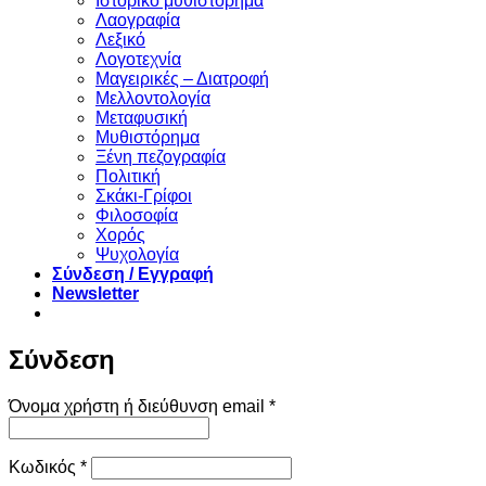
Ιστορικό μυθιστόρημα
Λαογραφία
Λεξικό
Λογοτεχνία
Μαγειρικές – Διατροφή
Μελλοντολογία
Μεταφυσική
Μυθιστόρημα
Ξένη πεζογραφία
Πολιτική
Σκάκι-Γρίφοι
Φιλοσοφία
Χορός
Ψυχολογία
Σύνδεση / Εγγραφή
Newsletter
Σύνδεση
Απαιτείται
Όνομα χρήστη ή διεύθυνση email
*
Απαιτείται
Κωδικός
*