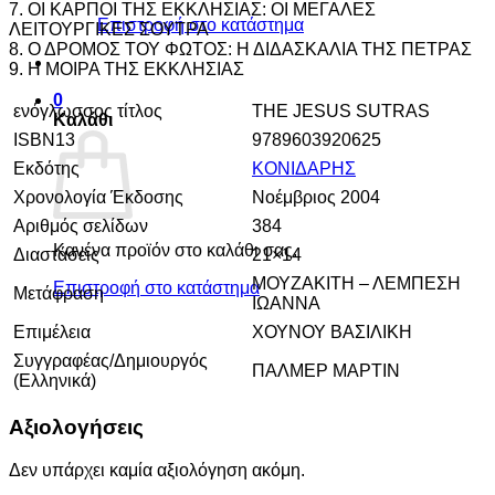
7. ΟΙ ΚΑΡΠΟΙ ΤΗΣ ΕΚΚΛΗΣΙΑΣ: ΟΙ ΜΕΓΑΛΕΣ
Επιστροφή στο κατάστημα
ΛΕΙΤΟΥΡΓΙΚΕΣ ΣΟΥΤΡΑ
8. Ο ΔΡΟΜΟΣ ΤΟΥ ΦΩΤΟΣ: Η ΔΙΔΑΣΚΑΛΙΑ ΤΗΣ ΠΕΤΡΑΣ
9. Η ΜΟΙΡΑ ΤΗΣ ΕΚΚΛΗΣΙΑΣ
0
ενόγλωσσος τίτλος
THE JESUS SUTRAS
Καλάθι
ISBN13
9789603920625
Εκδότης
ΚΟΝΙΔΑΡΗΣ
Χρονολογία Έκδοσης
Νοέμβριος 2004
Αριθμός σελίδων
384
Κανένα προϊόν στο καλάθι σας.
Διαστάσεις
21×14
ΜΟΥΖΑΚΙΤΗ – ΛΕΜΠΕΣΗ
Επιστροφή στο κατάστημα
Μετάφραση
ΙΩΑΝΝΑ
Επιμέλεια
ΧΟΥΝΟΥ ΒΑΣΙΛΙΚΗ
Συγγραφέας/Δημιουργός
ΠΑΛΜΕΡ ΜΑΡΤΙΝ
(Ελληνικά)
Αξιολογήσεις
Δεν υπάρχει καμία αξιολόγηση ακόμη.