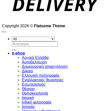
Copyright 2026 ©
Flatsome Theme
Αναζήτηση
για:
e-shop
Αρχαιά Ελλάδα
Aυτοβελτίωση
Δημιουργική απασχόληση
Δίκαιο
Ελληνική πεζογραφία
Eναλλακτικές θεραπείες
Eσωτερισμός
Θέατρο
Θρησκειολογία
Ιατρική
Ινδική φιλοσοφία
Ιστορία