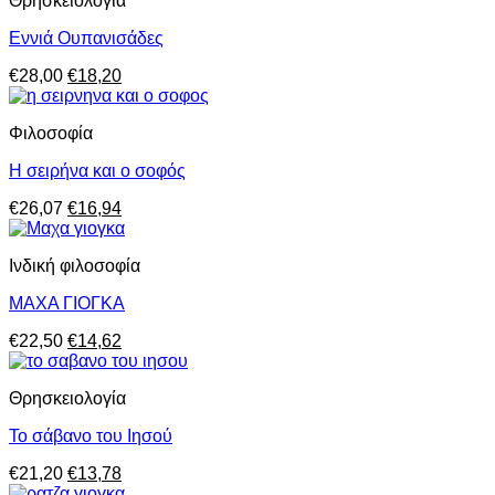
Θρησκειολογία
€17,25.
είναι:
€11,20.
Εννιά Ουπανισάδες
Original
Η
€
28,00
€
18,20
price
τρέχουσα
was:
τιμή
Φιλοσοφία
€28,00.
είναι:
€18,20.
Η σειρήνα και ο σοφός
Original
Η
€
26,07
€
16,94
price
τρέχουσα
was:
τιμή
Ινδική φιλοσοφία
€26,07.
είναι:
€16,94.
ΜΑΧΑ ΓΙΟΓΚΑ
Original
Η
€
22,50
€
14,62
price
τρέχουσα
was:
τιμή
Θρησκειολογία
€22,50.
είναι:
€14,62.
Το σάβανο του Ιησού
Original
Η
€
21,20
€
13,78
price
τρέχουσα