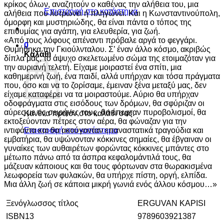
κρίκος όλων, αναζητούν ο καθένας την αλήθεια του, μια
Επιστροφή στο κατάστημα
αλήθεια που λυτρώνει ή πληγώνει. Και η Κωνσταντινούπολη,
όμορφη και μυστηριώδης, θα είναι πάντα ο τόπος της
επιθυμίας για αγάπη, για ελευθερία, για ζωή.
«Από τους λόφους απέναντι πρόβαλε αργά το φεγγάρι.
0
Θυμήθηκα την Γκιούλνταλου. Σ’ έναν άλλο κόσμο, ακριβώς
Καλάθι
δίπλα μας, το άψυχο σκελετωμένο σώμα της ετοιμαζόταν για
την αυριανή τελετή. Είχαμε μοιραστεί ένα σπίτι, μια
καθημερινή ζωή, ένα παιδί, αλλά υπήρχαν και τόσα πράγματα
που, όσο και να το ζορίσαμε, έμειναν ξένα μεταξύ μας, δεν
είχαμε καταφέρει να τα μοιραστούμε. Αύριο θα υπήρχαν
οδοφράγματα στις εισόδους των δρόμων, θα σφύριζαν οι
αύρες με τις σειρήνες τους, θα έπεφταν πυροβολισμοί, θα
Κανένα προϊόν στο καλάθι σας.
εκτοξεύονταν πέτρες στον αέρα, θα φώναζαν για την
ιντιφάντα και θα ακούγονταν επαναστατικά τραγούδια και
Επιστροφή στο κατάστημα
εμβατήρια, θα υψώνονταν κόκκινες σημαίες, θα έβγαιναν οι
γυναίκες των αυθαιρέτων φορώντας κόκκινες μπάντες στο
μέτωπο πάνω από τα άσπρα κεφαλομάντιλά τους, θα
μάζευαν κάποιους και θα τους φόρτωναν στα θωρακισμένα
λεωφορεία των φυλακών, θα υπήρχε πίστη, οργή, ελπίδα.
Μια άλλη ζωή σε κάποια μικρή γωνιά ενός άλλου κόσμου…»
Ξενόγλωσσος τίτλος
ERGUVAN KAPISI
ISBN13
9789603921387