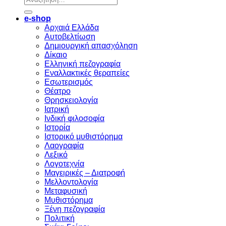
για:
e-shop
Αρχαιά Ελλάδα
Aυτοβελτίωση
Δημιουργική απασχόληση
Δίκαιο
Ελληνική πεζογραφία
Eναλλακτικές θεραπείες
Eσωτερισμός
Θέατρο
Θρησκειολογία
Ιατρική
Ινδική φιλοσοφία
Ιστορία
Ιστορικό μυθιστόρημα
Λαογραφία
Λεξικό
Λογοτεχνία
Μαγειρικές – Διατροφή
Μελλοντολογία
Μεταφυσική
Μυθιστόρημα
Ξένη πεζογραφία
Πολιτική