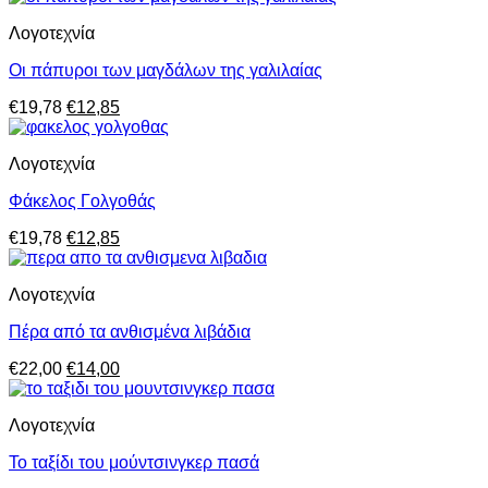
was:
τιμή
Λογοτεχνία
€12,00.
είναι:
€7,80.
Οι πάπυροι των μαγδάλων της γαλιλαίας
Original
Η
€
19,78
€
12,85
price
τρέχουσα
was:
τιμή
Λογοτεχνία
€19,78.
είναι:
€12,85.
Φάκελος Γολγοθάς
Original
Η
€
19,78
€
12,85
price
τρέχουσα
was:
τιμή
Λογοτεχνία
€19,78.
είναι:
€12,85.
Πέρα από τα ανθισμένα λιβάδια
Original
Η
€
22,00
€
14,00
price
τρέχουσα
was:
τιμή
Λογοτεχνία
€22,00.
είναι:
€14,00.
Το ταξίδι του μούντσινγκερ πασά