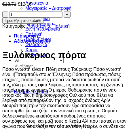
Λογοτεχνία
Original
Η
€
18,71
€
12,16
Μαγειρικές – Διατροφή
price
τρέχουσα
Μελλοντολογία
Ξυλόκερκος
was:
τιμή
Μεταφυσική
πόρτα
€18,71.
είναι:
Προσθήκη στο καλάθι
Μυθιστόρημα
ποσότητα
€12,16.
Κατηγορίες:
Λογοτεχνία
,
Πολιτική
Ξένη πεζογραφία
Πολιτική
Περιγραφή
Σκάκι-Γρίφοι
Αξιολογήσεις (0)
Φιλοσοφία
Χορός
Ξυλόκερκος πόρτα
Ψυχολογία
Αναζήτηση
Πόσο γνωστή είναι η Πόλη στους Τούρκους; Πόσο γνωστή
για:
είναι η Ισταμπούλ στους Έλληνες; Πόσα πρόσωπα, πόσες
ιστορίες, πόσοι έρωτες μπορεί να διασταυρωθούν σε αυτή
την πόλη με τους εφτά λόφους, τις κουτσουπιές, τη ζωντανή
ιστορία και τις μνήμες; Ο μικρός Θοδωράκης που έγινε ο
Καλάθι /
€
0,00
0
ιστορικός Τέο, η δημοσιογράφος Ουλκιού που θέλει να
ξεφύγει από το παρελθόν της, ο ισχυρός άνδρας Αρίν
Μουράτ που πριν τον σκοτώσουν είχε αποφασίσει να
αποσυρθεί και να ζήσει τον νεανικό του έρωτα, ο Ουμούτ,
δολοφονημένος κι αυτός και προδομένος από τους
συντρόφους του, και μαζί τους ο Κερέμ Αλί που πιστεύει στον
Κανένα προϊόν στο καλάθι σας.
αγώνα που θα αλλάξει τον κόσμο, και η Ντερέν, ο συνδετικός