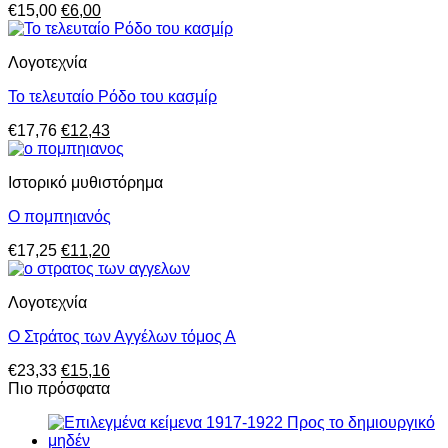
Original
Η
€
15,00
€
6,00
price
τρέχουσα
was:
τιμή
Λογοτεχνία
€15,00.
είναι:
€6,00.
Το τελευταίο Ρόδο του κασμίρ
Original
Η
€
17,76
€
12,43
price
τρέχουσα
was:
τιμή
Ιστορικό μυθιστόρημα
€17,76.
είναι:
€12,43.
Ο πομπηιανός
Original
Η
€
17,25
€
11,20
price
τρέχουσα
was:
τιμή
Λογοτεχνία
€17,25.
είναι:
€11,20.
Ο Στράτος των Αγγέλων τόμος Α
Original
Η
€
23,33
€
15,16
price
τρέχουσα
Πιο πρόσφατα
was:
τιμή
€23,33.
είναι:
€15,16.