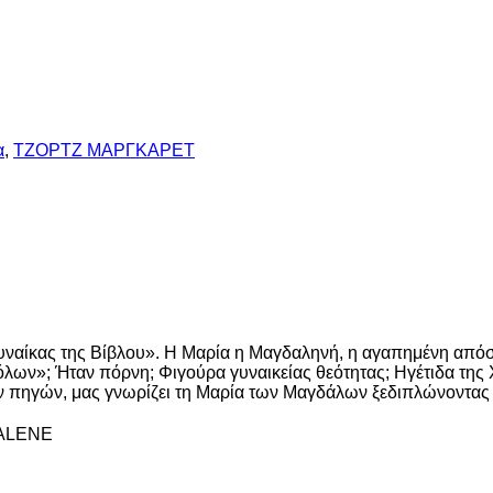
α
,
ΤΖΟΡΤΖ ΜΑΡΓΚΑΡΕΤ
υναίκας της Βίβλου». Η Μαρία η Μαγδαληνή, η αγαπημένη απόστ
ων»; Ήταν πόρνη; Φιγούρα γυναικείας θεότητας; Ηγέτιδα της Χρ
ών πηγών, μας γνωρίζει τη Μαρία των Μαγδάλων ξεδιπλώνοντας 
ALENE