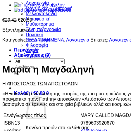
Λογοτεχνία
Μαγειρικές – Διατροφή
Μελλοντολογία
Μεταφυσική
Original
Η
€
29,42
€
20,59
Μυθιστόρημα
price
τρέχουσα
Ξένη πεζογραφία
Εξαντλημένο
was:
τιμή
Πολιτική
€29,42.
είναι:
Κατηγορίες:
ΕΞΑΝΤΛΗΜΕΝΑ
,
Λογοτεχνία
Ετικέτες:
Λογοτεχνί
Σκάκι-Γρίφοι
€20,59.
Φιλοσοφία
Περιγραφή
Χορός
Αξιολογήσεις (0)
Ψυχολογία
Αναζήτηση
Μαρία η Μαγδαληνή
για:
Η ΑΠΟΣΤΟΛΟΣ ΤΩΝ ΑΠΟΣΤΟΛΩΝ
Καλάθι /
€
0,00
0
«Η αυθεντική ανάπλαση της ιστορίας της πιο μυστηριώδους γ
πραγματικά ήταν; Γιατί την αποκαλούν «Απόστολο των Αποστόλ
βασισμένο σε έρευνες και στοιχεία βιβλικών αλλά και κοσμικ
Ξενόγλωσσος τίτλος
MARY CALLED MAGD
ISBN13
9789603920670
Κανένα προϊόν στο καλάθι σας.
Εκδότης
ΚΟΝΙΔΑΡΗΣ