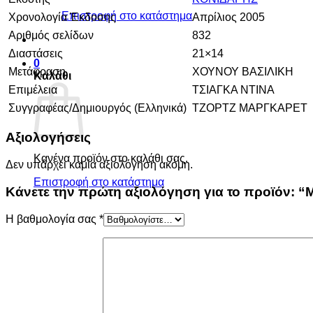
Επιστροφή στο κατάστημα
Χρονολογία Έκδοσης
Απρίλιος 2005
Αριθμός σελίδων
832
Διαστάσεις
21×14
0
Μετάφραση
ΧΟΥΝΟΥ ΒΑΣΙΛΙΚΗ
Καλάθι
Επιμέλεια
ΤΣΙΑΓΚΑ ΝΤΙΝΑ
Συγγραφέας/Δημιουργός (Ελληνικά)
ΤΖΟΡΤΖ ΜΑΡΓΚΑΡΕΤ
Αξιολογήσεις
Κανένα προϊόν στο καλάθι σας.
Δεν υπάρχει καμία αξιολόγηση ακόμη.
Επιστροφή στο κατάστημα
Κάνετε την πρώτη αξιολόγηση για το προϊόν: 
Η βαθμολογία σας
*