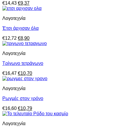
Original
Η
€
14,43
€
9,37
price
τρέχουσα
was:
τιμή
Λογοτεχνία
€14,43.
είναι:
€9,37.
Έτσι άρχισαν όλα
Original
Η
€
12,72
€
8,90
price
τρέχουσα
was:
τιμή
Λογοτεχνία
€12,72.
είναι:
€8,90.
Τρίγωνο τετράγωνο
Original
Η
€
16,47
€
10,70
price
τρέχουσα
was:
τιμή
Λογοτεχνία
€16,47.
είναι:
€10,70.
Ρωγμές στον χρόνο
Original
Η
€
16,60
€
10,79
price
τρέχουσα
was:
τιμή
Λογοτεχνία
€16,60.
είναι:
€10,79.