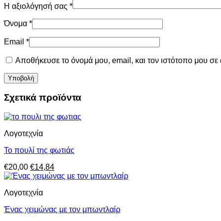
Η αξιολόγησή σας
*
Όνομα
*
Email
*
Αποθήκευσε το όνομά μου, email, και τον ιστότοπο μου σε
Σχετικά προϊόντα
Λογοτεχνία
Το πουλί της φωτιάς
Original
Η
€
20,00
€
14,84
price
τρέχουσα
was:
τιμή
Λογοτεχνία
€20,00.
είναι:
€14,84.
Ένας χειμώνας με τον μπωντλαίρ