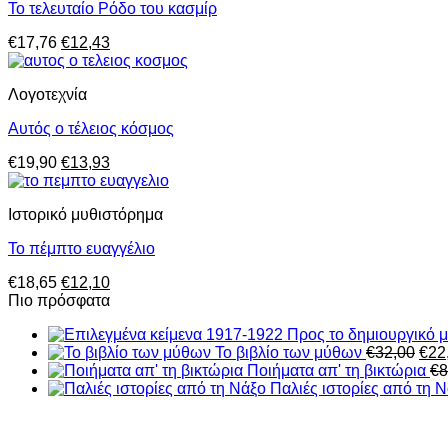
Το τελευταίο Ρόδο του κασμίρ
Original
Η
€
17,76
€
12,43
price
τρέχουσα
was:
τιμή
Λογοτεχνία
€17,76.
είναι:
€12,43.
Αυτός ο τέλειος κόσμος
Original
Η
€
19,90
€
13,93
price
τρέχουσα
was:
τιμή
Ιστορικό μυθιστόρημα
€19,90.
είναι:
€13,93.
Το πέμπτο ευαγγέλιο
Original
Η
€
18,65
€
12,10
price
τρέχουσα
Πιο πρόσφατα
was:
τιμή
€18,65.
είναι:
Orig
Το βιβλίο των μύθων
€
32,00
€
22
€12,10.
pric
Ποιήματα απ' τη βικτώρια
€
8
was
Παλιές ιστορίες από τη 
€32