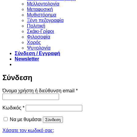
Μελλοντολογία
Μεταφυσική
Μυθιστόρημα
Ξένη πεζογραφία
Πολιτική
Σκάκι-Γρίφοι
Φιλοσοφία
Χορός
Ψυχολογία
Σύνδεση / Εγγραφή
Newsletter
Σύνδεση
Απαιτείται
Όνομα χρήστη ή διεύθυνση email
*
Απαιτείται
Κωδικός
*
Να με θυμάσαι
Σύνδεση
Χάσατε τον κωδικό σας;