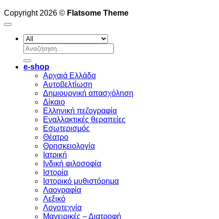
Copyright 2026 ©
Flatsome Theme
Αναζήτηση
για:
e-shop
Αρχαιά Ελλάδα
Aυτοβελτίωση
Δημιουργική απασχόληση
Δίκαιο
Ελληνική πεζογραφία
Eναλλακτικές θεραπείες
Eσωτερισμός
Θέατρο
Θρησκειολογία
Ιατρική
Ινδική φιλοσοφία
Ιστορία
Ιστορικό μυθιστόρημα
Λαογραφία
Λεξικό
Λογοτεχνία
Μαγειρικές – Διατροφή