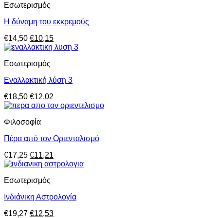
Eσωτερισμός
Η δύναμη του εκκρεμούς
Original
Η
€
14,50
€
10,15
price
τρέχουσα
was:
τιμή
Eσωτερισμός
€14,50.
είναι:
€10,15.
Εναλλακτική λύση 3
Original
Η
€
18,50
€
12,02
price
τρέχουσα
was:
τιμή
Φιλοσοφία
€18,50.
είναι:
€12,02.
Πέρα από τον Οριενταλισμό
Original
Η
€
17,25
€
11,21
price
τρέχουσα
was:
τιμή
Eσωτερισμός
€17,25.
είναι:
€11,21.
Ινδιάνικη Αστρολογία
Original
Η
€
19,27
€
12,53