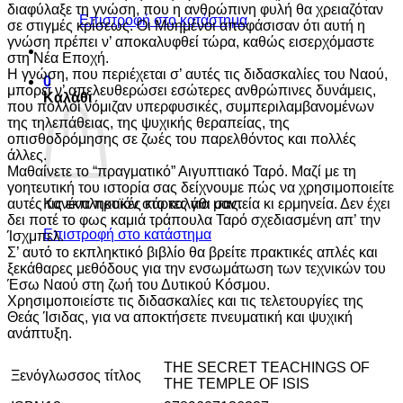
διαφύλαξε τη γνώση, που η ανθρώπινη φυλή θα χρειαζόταν
Επιστροφή στο κατάστημα
σε στιγμές κρίσεως. Οι Μυημένοι αποφάσισαν ότι αυτή η
γνώση πρέπει ν’ αποκαλυφθεί τώρα, καθώς εισερχόμαστε
στη Νέα Εποχή.
Η γνώση, που περιέχεται σ’ αυτές τις διδασκαλίες του Ναού,
0
μπορεί ν’ απελευθερώσει εσώτερες ανθρώπινες δυνάμεις,
Καλάθι
που πολλοί νόμιζαν υπερφυσικές, συμπεριλαμβανομένων
της τηλεπάθειας, της ψυχικής θεραπείας, της
οπισθοδρόμησης σε ζωές του παρελθόντος και πολλές
άλλες.
Μαθαίνετε το “πραγματικό” Αιγυπτιακό Ταρό. Μαζί με τη
γοητευτική του ιστορία σας δείχνουμε πώς να χρησιμοποιείτε
αυτές τις εκπληκτικές κάρτες για μαντεία κι ερμηνεία. Δεν έχει
Κανένα προϊόν στο καλάθι σας.
δει ποτέ το φως καμιά τράπουλα Ταρό σχεδιασμένη απ’ την
Επιστροφή στο κατάστημα
Ίσχμπελ.
Σ’ αυτό το εκπληκτικό βιβλίο θα βρείτε πρακτικές απλές και
ξεκάθαρες μεθόδους για την ενσωμάτωση των τεχνικών του
Έσω Ναού στη ζωή του Δυτικού Κόσμου.
Χρησιμοποιείστε τις διδασκαλίες και τις τελετουργίες της
Θεάς Ίσιδας, για να αποκτήσετε πνευματική και ψυχική
ανάπτυξη.
THE SECRET TEACHINGS OF
Ξενόγλωσσος τίτλος
THE TEMPLE OF ISIS