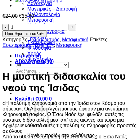
Λογοτεχνία
Μαγειρικές – Διατροφή
Μελλοντολογία
Original
Η
€
24,00
€
15,60
Μεταφυσική
price
τρέχουσα
Μυθιστόρημα
Η
was:
τιμή
Ξένη πεζογραφία
μυστική
€24,00.
είναι:
Προσθήκη στο καλάθι
Πολιτική
διδασκαλία
€15,60.
Κατηγορίες:
Eσωτερισμός
,
Μεταφυσική
Ετικέτες:
Σκάκι-Γρίφοι
του
Εσωτερισμός
,
ΙΣΜΠΕΛ
,
Μεταφυσική
Φιλοσοφία
ναού
Χορός
της
Περιγραφή
Ψυχολογία
Ίσιδας
Αξιολογήσεις (0)
ποσότητα
Αναζήτηση
Η μυστική διδασκαλία του
για:
ναού της Ίσιδας
Καλάθι /
€
0,00
0
«Η πολύτιμη κληρονομιά από την Ίσιδα στον Κόσμο του
σήμερα»: Οι Αρχαίοι Αιγύπτιοι μας άφησαν μια ανεκτίμητη
κληρονομιά σοφίας. Ο Έσω Ναός έχει φυλάξει αυτές τις
μυστικές διδασκαλίες μεσ’ απ’ τους αιώνες και τώρα μια
Αρχιέρεια καθιστά αυτές τις πολύτιμες πληροφορίες προσιτές
σε όλους.
Κανένα προϊόν στο καλάθι σας.
Από το 6000 π.Χ. (δηλαδή ογδόντα αιώνες) ο Έσω Ναός