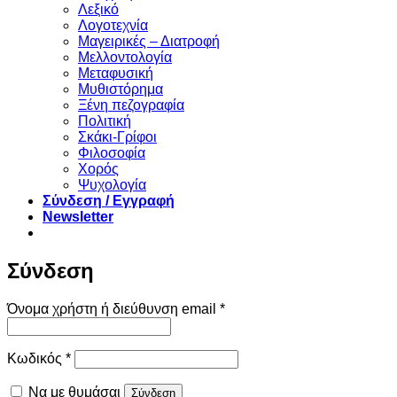
Λεξικό
Λογοτεχνία
Μαγειρικές – Διατροφή
Μελλοντολογία
Μεταφυσική
Μυθιστόρημα
Ξένη πεζογραφία
Πολιτική
Σκάκι-Γρίφοι
Φιλοσοφία
Χορός
Ψυχολογία
Σύνδεση / Εγγραφή
Newsletter
Σύνδεση
Απαιτείται
Όνομα χρήστη ή διεύθυνση email
*
Απαιτείται
Κωδικός
*
Να με θυμάσαι
Σύνδεση