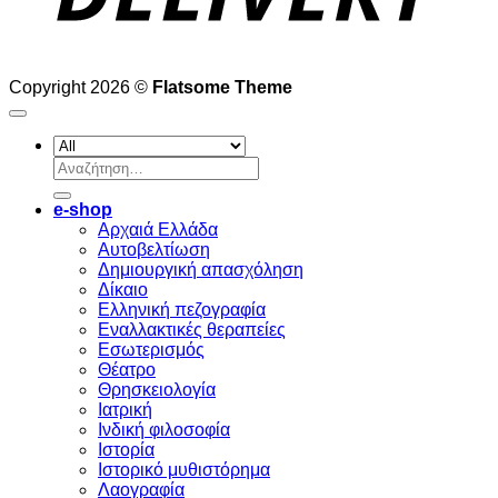
Copyright 2026 ©
Flatsome Theme
Αναζήτηση
για:
e-shop
Αρχαιά Ελλάδα
Aυτοβελτίωση
Δημιουργική απασχόληση
Δίκαιο
Ελληνική πεζογραφία
Eναλλακτικές θεραπείες
Eσωτερισμός
Θέατρο
Θρησκειολογία
Ιατρική
Ινδική φιλοσοφία
Ιστορία
Ιστορικό μυθιστόρημα
Λαογραφία