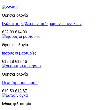
Θρησκειολογία
Γνώσις το βιβλίο των απόκρυφων ευαγγελίων
Original
Η
€
22,93
€
14,90
price
τρέχουσα
was:
τιμή
Θρησκειολογία
€22,93.
είναι:
€14,90.
Ιησούς οι μαρτυρίες
Original
Η
€
19,18
€
12,46
price
τρέχουσα
was:
τιμή
Θρησκειολογία
€19,18.
είναι:
€12,46.
Οι σούτρα του Ιησού
Original
Η
€
19,50
€
12,67
price
τρέχουσα
was:
τιμή
Ινδική φιλοσοφία
€19,50.
είναι:
€12,67.