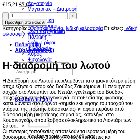
Λογοτεχνία
Original
Η
€
15,21
€
7,60
Μαγειρικές – Διατροφή
price
τρέχουσα
Μελλοντολογία
Η
was:
τιμή
Μεταφυσική
διαδρομή
€15,21.
είναι:
Προσθήκη στο καλάθι
Μυθιστόρημα
του
€7,60.
Κατηγορίες:
Θρησκειολογία
,
Ινδική φιλοσοφία
Ετικέτες:
Ινδική
Ξένη πεζογραφία
λωτού
φιλοσοφία
,
Φιλοσοφία
Πολιτική
ποσότητα
Σκάκι-Γρίφοι
Περιγραφή
Φιλοσοφία
Αξιολογήσεις (0)
Χορός
Ψυχολογία
Η διαδρομή του λωτού
Αναζήτηση
για:
Η Διαδρομή του Λωτού περιλαμβάνει τα σημαντικότερα μέρη
όπου έζησε ο ιστορικός Βούδας Σακυάμουνι. Η περιήγηση
αρχίζει στο Λουμπίνι του Νεπάλ -γενέτειρα του Βούδα-,
συνεχίζεται στον Μποντγκαγιά -τοποθεσία της φώτισης-,
Καλάθι /
€
0,00
0
κατευθύνεται στο Σαρνάτ -σημείο εκκίνησης του τροχού του
ντάρμα, της πρώτης διδασκαλίας- κι αφού περάσει από
διάφορα μέρη μικρότερης σημασίας, καταλήγει στο
Κουσιναγκάρ, όπου έσβησε ολοκληρωτικά το Λιοντάρι των
Σάκυα.
Οι τέσσερις τοποθεσίες αποτελούν τα ιερότερα μέρη του
Κανένα προϊόν στο καλάθι σας.
βουδισμού, υποδεχόμενα χιλιάδες επισκέπτες και