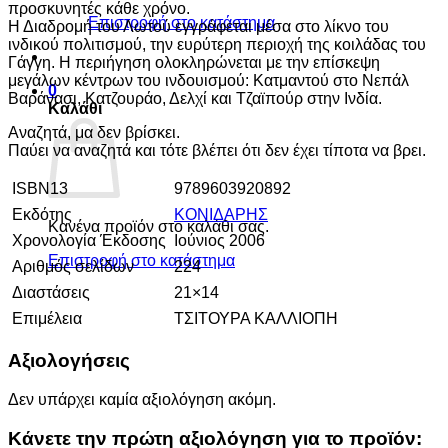
προσκυνητές κάθε χρόνο.
Επιστροφή στο κατάστημα
Η Διαδρομή του Λωτού εγγράφεται μέσα στο λίκνο του
ινδικού πολιτισμού, την ευρύτερη περιοχή της κοιλάδας του
Γάγγη. Η περιήγηση ολοκληρώνεται με την επίσκεψη
μεγάλων κέντρων του ινδουισμού: Κατμαντού στο Νεπάλ
0
Βαράνασι, Κατζουράο, Δελχί και Τζαϊπούρ στην Ινδία.
Καλάθι
Αναζητά, μα δεν βρίσκει.
Παύει να αναζητά και τότε βλέπει ότι δεν έχει τίποτα να βρει.
ISBN13
9789603920892
Εκδότης
ΚΟΝΙΔΑΡΗΣ
Κανένα προϊόν στο καλάθι σας.
Χρονολογία Έκδοσης
Ιούνιος 2006
Επιστροφή στο κατάστημα
Αριθμός σελίδων
224
Διαστάσεις
21×14
Επιμέλεια
ΤΣΙΤΟΥΡΑ ΚΑΛΛΙΟΠΗ
Αξιολογήσεις
Δεν υπάρχει καμία αξιολόγηση ακόμη.
Κάνετε την πρώτη αξιολόγηση για το προϊόν: