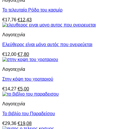
Λογοτεχνία
€20,90.
είναι:
€13,58.
Το τελευταίο Ρόδο του κασμίρ
Original
Η
€
17,76
€
12,43
price
τρέχουσα
was:
τιμή
Λογοτεχνία
€17,76.
είναι:
€12,43.
Ελεύθερος είναι μόνο αυτός που ονειρεύεται
Original
Η
€
12,00
€
7,80
price
τρέχουσα
was:
τιμή
Λογοτεχνία
€12,00.
είναι:
€7,80.
Στην κόψη του χορταριού
Original
Η
€
14,27
€
5,00
price
τρέχουσα
was:
τιμή
Λογοτεχνία
€14,27.
είναι:
€5,00.
Το βιβλίο του Παραδείσου
Original
Η
€
29,36
€
19,08
price
τρέχουσα