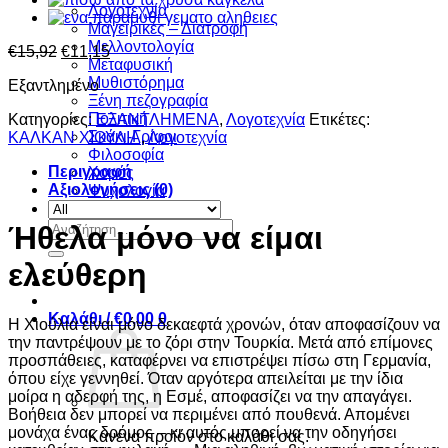
Λογοτεχνία
Μαγειρικές – Διατροφή
Μελλοντολογία
Original
Η
€
15,92
€
11,15
Μεταφυσική
price
τρέχουσα
Μυθιστόρημα
Εξαντλημένο
was:
τιμή
Ξένη πεζογραφία
€15,92.
είναι:
Πολιτική
Κατηγορίες:
ΕΞΑΝΤΛΗΜΕΝΑ
,
Λογοτεχνία
Ετικέτες:
€11,15.
Σκάκι-Γρίφοι
ΚΑΛΚΑΝ ΧΙΟΥΛΙΑ
,
Λογοτεχνία
Φιλοσοφία
Περιγραφή
Χορός
Αξιολογήσεις (0)
Ψυχολογία
Αναζήτηση
Ήθελα μόνο να είμαι
για:
ελεύθερη
Καλάθι /
€
0,00
0
Η Χιούλια είναι μόνο δεκαεφτά χρονών, όταν αποφασίζουν να
την παντρέψουν με το ζόρι στην Τουρκία. Μετά από επίμονες
προσπάθειες, καταφέρνει να επιστρέψει πίσω στη Γερμανία,
όπου είχε γεννηθεί. Όταν αργότερα απειλείται με την ίδια
μοίρα η αδερφή της, η Εσμέ, αποφασίζει να την απαγάγει.
Βοήθεια δεν μπορεί να περιμένει από πουθενά. Απομένει
μονάχα ένας δρόμος – κι αυτός μπορεί να την οδηγήσει
Κανένα προϊόν στο καλάθι σας.