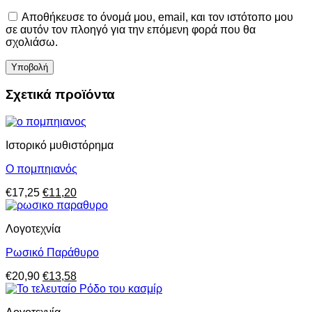
Αποθήκευσε το όνομά μου, email, και τον ιστότοπο μου
σε αυτόν τον πλοηγό για την επόμενη φορά που θα
σχολιάσω.
Σχετικά προϊόντα
Ιστορικό μυθιστόρημα
Ο πομπηιανός
Original
Η
€
17,25
€
11,20
price
τρέχουσα
was:
τιμή
Λογοτεχνία
€17,25.
είναι:
€11,20.
Ρωσικό Παράθυρο
Original
Η
€
20,90
€
13,58
price
τρέχουσα
was:
τιμή