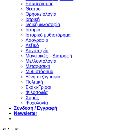
Eσωτερισμός
Θέατρο
Θρησκειολογία
Ιατρική
Ινδική φιλοσοφία
Ιστορία
Ιστορικό μυθιστόρημα
Λαογραφία
Λεξικό
Λογοτεχνία
Μαγειρικές – Διατροφή
Μελλοντολογία
Μεταφυσική
Μυθιστόρημα
Ξένη πεζογραφία
Πολιτική
Σκάκι-Γρίφοι
Φιλοσοφία
Χορός
Ψυχολογία
Σύνδεση / Εγγραφή
Newsletter