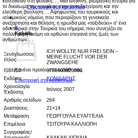
κατευθείαν στη φυλακή. . . Μια αληθινή, βιωματική ιστορία για
το δικαίωμα της γυναίκας στην αυτοδιαχείριση και την
Επιστροφή στο κατάστημα
ελεύθερη βούληση. . . Αψηφώντας του τουρκικούς και
ισλαμικούς νόμους που περιορίζουν τη γυναικεία
ανεξαρτησία και θέληση, η ηρωίδα μας «ταξιδεύει» σ’ ένα
0
οδοιπορικό στην Τουρκία του σήμερα, που συνεχίζει σε
Καλάθι
πολλά μέρη ακόμη να ορθώνει στεγανά στις ζωές των
ανθρώπων. . .
ICH WOLLTE NUR FREI SEIN –
Ξενόγλωσσος
MEINE FLUCHT VOR DER
τίτλος
ZWANGSEHE
Κανένα προϊόν στο καλάθι σας.
ISBN13
9789603921004
Εκδότης
ΚΟΝΙΔΑΡΗΣ
Επιστροφή στο κατάστημα
Χρονολογία
Ιούνιος 2007
Έκδοσης
Αριθμός σελίδων
264
Διαστάσεις
21×14
Μετάφραση
ΓΕΩΡΓΟΥΛΑ ΕΥΑΓΓΕΛΙΑ
Επιμέλεια
ΤΣΙΤΟΥΡΑ ΚΑΛΛΙΟΠΗ
Συγγραφέας/
Δημιουργός
ΚΑΛΚΑΝ ΧΙΟΥΛΙΑ