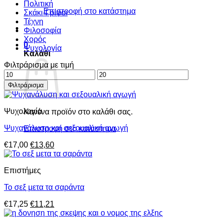
Πολιτική
Επιστροφή στο κατάστημα
Σκάκι-Γρίφοι
Τέχνη
Φιλοσοφία
Χορός
0
Ψυχολογία
Καλάθι
Φιλτράρισμα με τιμή
Ελάχιστη
Μέγιστη
τιμή
τιμή
Φιλτράρισμα
Ψυχολογία
Κανένα προϊόν στο καλάθι σας.
Ψυχανάλυση και σεξουαλική αγωγή
Επιστροφή στο κατάστημα
Original
Η
€
17,00
€
13,60
price
τρέχουσα
was:
τιμή
Επιστήμες
€17,00.
είναι:
€13,60.
Το σεξ μετα τα σαράντα
Original
Η
€
17,25
€
11,21
price
τρέχουσα