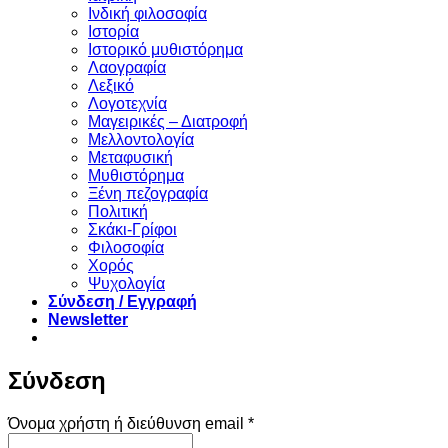
Ινδική φιλοσοφία
Ιστορία
Ιστορικό μυθιστόρημα
Λαογραφία
Λεξικό
Λογοτεχνία
Μαγειρικές – Διατροφή
Μελλοντολογία
Μεταφυσική
Μυθιστόρημα
Ξένη πεζογραφία
Πολιτική
Σκάκι-Γρίφοι
Φιλοσοφία
Χορός
Ψυχολογία
Σύνδεση / Εγγραφή
Newsletter
Σύνδεση
Απαιτείται
Όνομα χρήστη ή διεύθυνση email
*