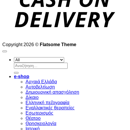
Copyright 2026 ©
Flatsome Theme
Αναζήτηση
για:
e-shop
Αρχαιά Ελλάδα
Aυτοβελτίωση
Δημιουργική απασχόληση
Δίκαιο
Ελληνική πεζογραφία
Eναλλακτικές θεραπείες
Eσωτερισμός
Θέατρο
Θρησκειολογία
Ιατρική