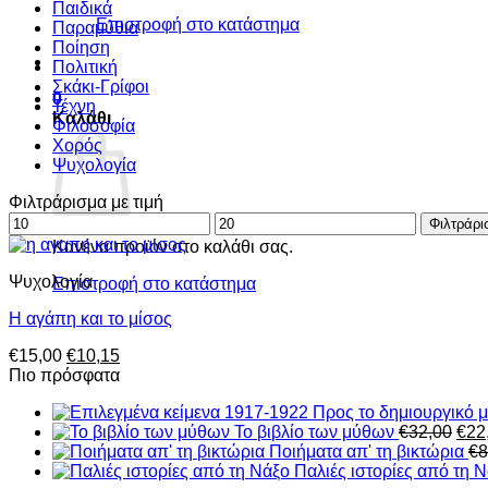
Παιδικά
Επιστροφή στο κατάστημα
Παραμύθια
Ποίηση
Πολιτική
Σκάκι-Γρίφοι
0
Τέχνη
Καλάθι
Φιλοσοφία
Χορός
Ψυχολογία
Φιλτράρισμα με τιμή
Ελάχιστη
Μέγιστη
Φιλτράρι
τιμή
τιμή
Κανένα προϊόν στο καλάθι σας.
Ψυχολογία
Επιστροφή στο κατάστημα
Η αγάπη και το μίσος
Original
Η
€
15,00
€
10,15
price
τρέχουσα
Πιο πρόσφατα
was:
τιμή
€15,00.
είναι:
Orig
Το βιβλίο των μύθων
€
32,00
€
22
€10,15.
pric
Ποιήματα απ' τη βικτώρια
€
8
was
Παλιές ιστορίες από τη 