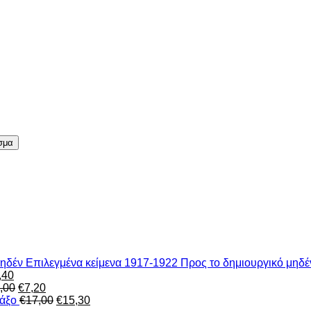
σμα
Eπιλεγμένα κείμενα 1917-1922 Προς το δημιουργικό μηδέ
inal
Η
,40
e
τρέχουσα
Original
Η
,00
€
7,20
:
τιμή
price
τρέχουσα
Original
Η
Νάξο
€
17,00
€
15,30