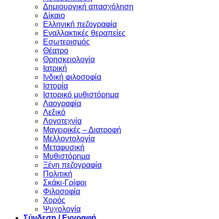
Δημιουργική απασχόληση
Δίκαιο
Ελληνική πεζογραφία
Eναλλακτικές θεραπείες
Eσωτερισμός
Θέατρο
Θρησκειολογία
Ιατρική
Ινδική φιλοσοφία
Ιστορία
Ιστορικό μυθιστόρημα
Λαογραφία
Λεξικό
Λογοτεχνία
Μαγειρικές – Διατροφή
Μελλοντολογία
Μεταφυσική
Μυθιστόρημα
Ξένη πεζογραφία
Πολιτική
Σκάκι-Γρίφοι
Φιλοσοφία
Χορός
Ψυχολογία
Σύνδεση / Εγγραφή