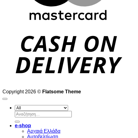
D
Copyright 2026 ©
Flatsome Theme
Αναζήτηση
για:
e-shop
Αρχαιά Ελλάδα
Aυτοβελτίωση