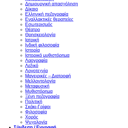
Δημιουργική απασχόληση
Δίκαιο
Ελληνική πεζογραφία
Eναλλακτικές θεραπείες
Eσωτερισμός
Θέατρο
Θρησκειολογία
Ιατρική
Ινδική φιλοσοφία
Ιστορία
Ιστορικό μυθιστόρημα
Λαογραφία
Λεξικό
Λογοτεχνία
Μαγειρικές – Διατροφή
Μελλοντολογία
Μεταφυσική
Μυθιστόρημα
Ξένη πεζογραφία
Πολιτική
Σκάκι-Γρίφοι
Φιλοσοφία
Χορός
Ψυχολογία
Σύνδεση / Εγγραφή