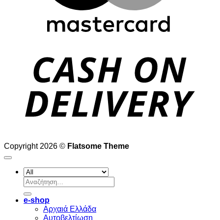
D
Copyright 2026 ©
Flatsome Theme
Αναζήτηση
για:
e-shop
Αρχαιά Ελλάδα
Aυτοβελτίωση