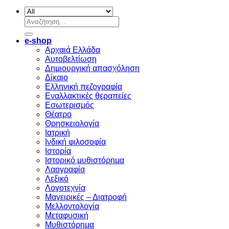
Αναζήτηση
για:
e-shop
Αρχαιά Ελλάδα
Aυτοβελτίωση
Δημιουργική απασχόληση
Δίκαιο
Ελληνική πεζογραφία
Eναλλακτικές θεραπείες
Eσωτερισμός
Θέατρο
Θρησκειολογία
Ιατρική
Ινδική φιλοσοφία
Ιστορία
Ιστορικό μυθιστόρημα
Λαογραφία
Λεξικό
Λογοτεχνία
Μαγειρικές – Διατροφή
Μελλοντολογία
Μεταφυσική
Μυθιστόρημα