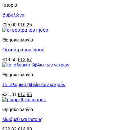
was:
τιμή
Ιστορία
€23,00.
είναι:
€14,95.
Βαβυλώνα
Original
Η
€
25,00
€
16,25
price
τρέχουσα
was:
τιμή
Θρησκειολογία
€25,00.
είναι:
€16,25.
Οι σούτρα του Ιησού
Original
Η
€
19,50
€
12,67
price
τρέχουσα
was:
τιμή
Θρησκειολογία
€19,50.
είναι:
€12,67.
Το ισλαμικό βιβλίο των νεκρών
Original
Η
€
21,31
€
13,85
price
τρέχουσα
was:
τιμή
Θρησκειολογία
€21,31.
είναι:
€13,85.
Μωάμεθ και Ιησούς
Original
Η
€
22,82
€
14,83