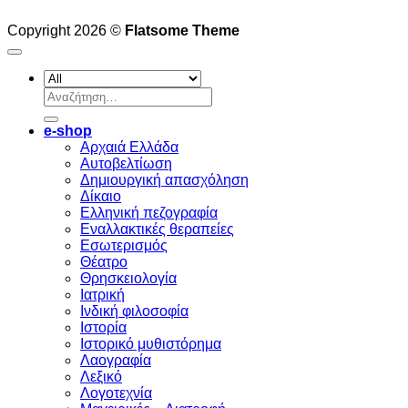
Copyright 2026 ©
Flatsome Theme
Αναζήτηση
για:
e-shop
Αρχαιά Ελλάδα
Aυτοβελτίωση
Δημιουργική απασχόληση
Δίκαιο
Ελληνική πεζογραφία
Eναλλακτικές θεραπείες
Eσωτερισμός
Θέατρο
Θρησκειολογία
Ιατρική
Ινδική φιλοσοφία
Ιστορία
Ιστορικό μυθιστόρημα
Λαογραφία
Λεξικό
Λογοτεχνία