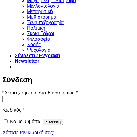
Μαγειρικές – Διατροφή
Μελλοντολογία
Μεταφυσική
Μυθιστόρημα
Ξένη πεζογραφία
Πολιτική
Σκάκι-Γρίφοι
Φιλοσοφία
Χορός
Ψυχολογία
Σύνδεση / Εγγραφή
Newsletter
Σύνδεση
Απαιτείται
Όνομα χρήστη ή διεύθυνση email
*
Απαιτείται
Κωδικός
*
Να με θυμάσαι
Σύνδεση
Χάσατε τον κωδικό σας;