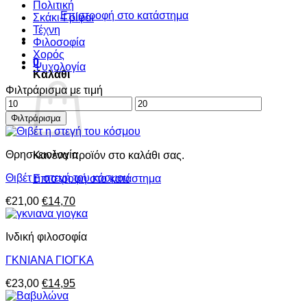
Πολιτική
Επιστροφή στο κατάστημα
Σκάκι-Γρίφοι
Τέχνη
Φιλοσοφία
Χορός
0
Ψυχολογία
Καλάθι
Φιλτράρισμα με τιμή
Ελάχιστη
Μέγιστη
τιμή
τιμή
Φιλτράρισμα
Θρησκειολογία
Κανένα προϊόν στο καλάθι σας.
Θιβέτ η στεγή του κόσμου
Επιστροφή στο κατάστημα
Original
Η
€
21,00
€
14,70
price
τρέχουσα
was:
τιμή
Ινδική φιλοσοφία
€21,00.
είναι:
€14,70.
ΓΚΝΙΑΝΑ ΓΙΟΓΚΑ
Original
Η
€
23,00
€
14,95
price
τρέχουσα