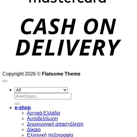
D
Copyright 2026 ©
Flatsome Theme
Αναζήτηση
για:
e-shop
Αρχαιά Ελλάδα
Aυτοβελτίωση
Δημιουργική απασχόληση
Δίκαιο
Ελληνική πεζογραφία