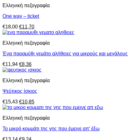
was:
τιμή
Ελληνική πεζογραφία
€16,23.
είναι:
€10,55.
One way – ticket
Original
Η
€
18,00
€
11,70
price
τρέχουσα
was:
τιμή
Ελληνική πεζογραφία
€18,00.
είναι:
€11,70.
Ένα παραμύθι γεμάτο αλήθειες για μικρούς και μεγάλους
Original
Η
€
11,94
€
8,36
price
τρέχουσα
was:
τιμή
Ελληνική πεζογραφία
€11,94.
είναι:
€8,36.
Ψεύτικος ίσκιος
Original
Η
€
15,43
€
10,85
price
τρέχουσα
was:
τιμή
Ελληνική πεζογραφία
€15,43.
είναι:
€10,85.
Το μικρό κομμάτι της γης που έμεινε απ’ έξω
Original
Η
€
13,14
€
9,24