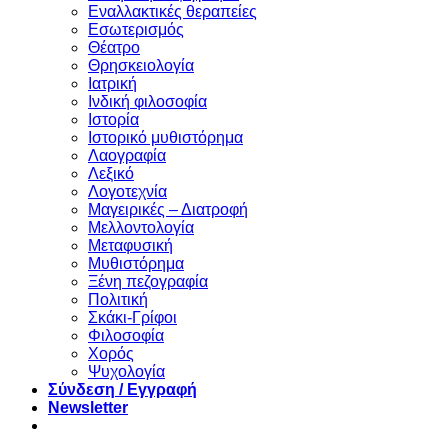
Eναλλακτικές θεραπείες
Eσωτερισμός
Θέατρο
Θρησκειολογία
Ιατρική
Ινδική φιλοσοφία
Ιστορία
Ιστορικό μυθιστόρημα
Λαογραφία
Λεξικό
Λογοτεχνία
Μαγειρικές – Διατροφή
Μελλοντολογία
Μεταφυσική
Μυθιστόρημα
Ξένη πεζογραφία
Πολιτική
Σκάκι-Γρίφοι
Φιλοσοφία
Χορός
Ψυχολογία
Σύνδεση / Εγγραφή
Newsletter