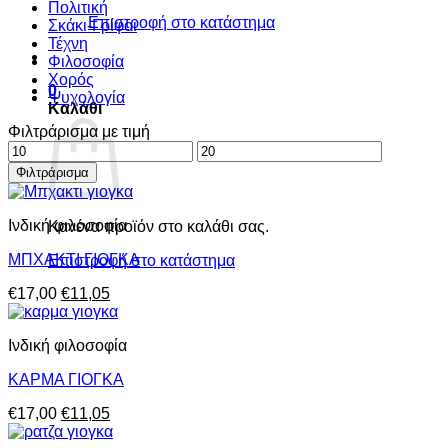
Πολιτική
Επιστροφή στο κατάστημα
Σκάκι-Γρίφοι
Τέχνη
Φιλοσοφία
Χορός
0
Ψυχολογία
Καλάθι
Φιλτράρισμα με τιμή
Ελάχιστη
Μέγιστη
τιμή
τιμή
Φιλτράρισμα
Ινδική φιλοσοφία
Κανένα προϊόν στο καλάθι σας.
ΜΠΧΑΚΤΙ ΓΙΟΓΚΑ
Επιστροφή στο κατάστημα
Original
Η
€
17,00
€
11,05
price
τρέχουσα
was:
τιμή
Ινδική φιλοσοφία
€17,00.
είναι:
€11,05.
ΚΑΡΜΑ ΓΙΟΓΚΑ
Original
Η
€
17,00
€
11,05
price
τρέχουσα