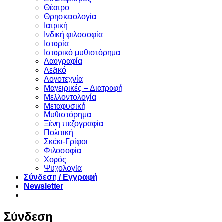
Θέατρο
Θρησκειολογία
Ιατρική
Ινδική φιλοσοφία
Ιστορία
Ιστορικό μυθιστόρημα
Λαογραφία
Λεξικό
Λογοτεχνία
Μαγειρικές – Διατροφή
Μελλοντολογία
Μεταφυσική
Μυθιστόρημα
Ξένη πεζογραφία
Πολιτική
Σκάκι-Γρίφοι
Φιλοσοφία
Χορός
Ψυχολογία
Σύνδεση / Εγγραφή
Newsletter
Σύνδεση