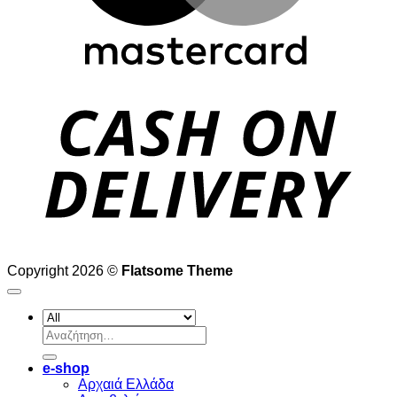
D
Copyright 2026 ©
Flatsome Theme
Αναζήτηση
για:
e-shop
Αρχαιά Ελλάδα