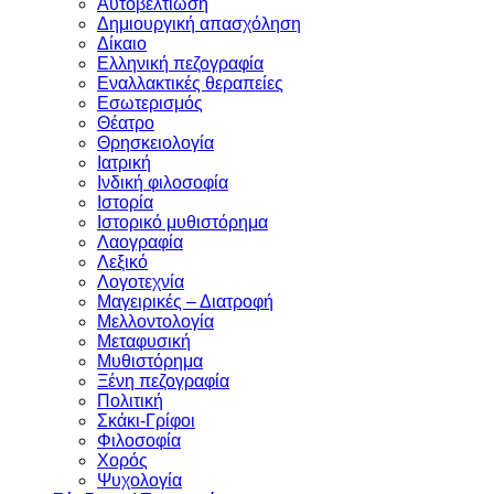
Aυτοβελτίωση
Δημιουργική απασχόληση
Δίκαιο
Ελληνική πεζογραφία
Eναλλακτικές θεραπείες
Eσωτερισμός
Θέατρο
Θρησκειολογία
Ιατρική
Ινδική φιλοσοφία
Ιστορία
Ιστορικό μυθιστόρημα
Λαογραφία
Λεξικό
Λογοτεχνία
Μαγειρικές – Διατροφή
Μελλοντολογία
Μεταφυσική
Μυθιστόρημα
Ξένη πεζογραφία
Πολιτική
Σκάκι-Γρίφοι
Φιλοσοφία
Χορός
Ψυχολογία