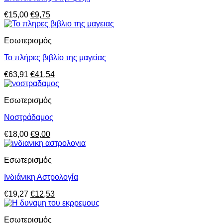
Original
Η
€
15,00
€
9,75
price
τρέχουσα
was:
τιμή
Eσωτερισμός
€15,00.
είναι:
€9,75.
Το πλήρες βιβλίο της μαγείας
Original
Η
€
63,91
€
41,54
price
τρέχουσα
was:
τιμή
Eσωτερισμός
€63,91.
είναι:
€41,54.
Νοστράδαμος
Original
Η
€
18,00
€
9,00
price
τρέχουσα
was:
τιμή
Eσωτερισμός
€18,00.
είναι:
€9,00.
Ινδιάνικη Αστρολογία
Original
Η
€
19,27
€
12,53
price
τρέχουσα
was:
τιμή
Eσωτερισμός
€19,27.
είναι: