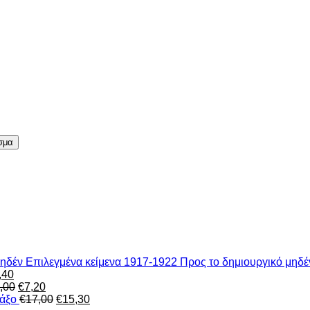
σμα
Eπιλεγμένα κείμενα 1917-1922 Προς το δημιουργικό μηδέ
inal
Η
,40
e
τρέχουσα
Original
Η
,00
€
7,20
:
τιμή
price
τρέχουσα
Original
Η
Νάξο
€
17,00
€
15,30