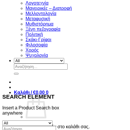
Λογοτεχνία
Μαγειρικές – Διατροφή
Μελλοντολογία
Μεταφυσική
Μυθιστόρημα
Ξένη πεζογραφία
Πολιτική
Σκάκι-Γρίφοι
Φιλοσοφία
Χορός
Ψυχολογία
Αναζήτηση
για:
Καλάθι /
€
0,00
0
SEARCH ELEMENT
Insert a Product Search box
anywhere
Κανένα προϊόν στο καλάθι σας.
Αναζήτηση