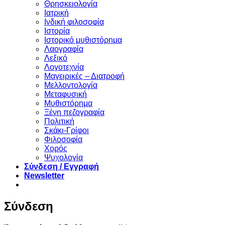
Θρησκειολογία
Ιατρική
Ινδική φιλοσοφία
Ιστορία
Ιστορικό μυθιστόρημα
Λαογραφία
Λεξικό
Λογοτεχνία
Μαγειρικές – Διατροφή
Μελλοντολογία
Μεταφυσική
Μυθιστόρημα
Ξένη πεζογραφία
Πολιτική
Σκάκι-Γρίφοι
Φιλοσοφία
Χορός
Ψυχολογία
Σύνδεση / Εγγραφή
Newsletter
Σύνδεση