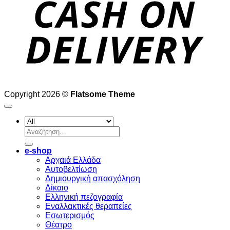
Copyright 2026 ©
Flatsome Theme
Αναζήτηση
για:
e-shop
Αρχαιά Ελλάδα
Aυτοβελτίωση
Δημιουργική απασχόληση
Δίκαιο
Ελληνική πεζογραφία
Eναλλακτικές θεραπείες
Eσωτερισμός
Θέατρο